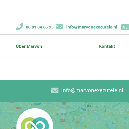
06 81 04 66 95
info@marvonexecutele.nl
NL
Über Marvon
Kontakt
info@marvonexecutele.nl