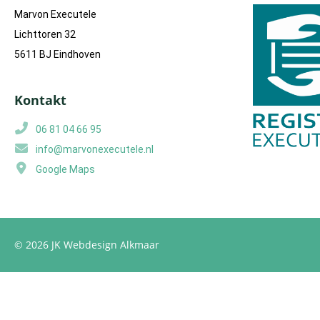
Marvon Executele
Lichttoren 32
5611 BJ Eindhoven
Kontakt
06 81 04 66 95
info@marvonexecutele.nl
Google Maps
© 2026 JK
Webdesign Alkmaar