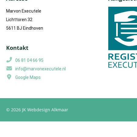
Marvon Executele
Lichttoren 32
5611 BJ Eindhoven
Kontakt
06 81 04 66 95
info@marvonexecutele.nl
Google Maps
© 2026 JK
Webdesign Alkmaar